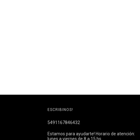
ESCRIBINOS!
5491167846432
Estamos para ayudarte! Horario de atención:
lunes a viernes de 8 a 15 hs