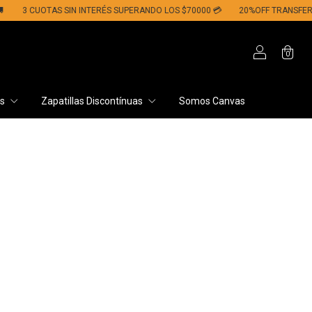
3 CUOTAS SIN INTERÉS SUPERANDO LOS $70000 💳​
20%OFF TRANSFERENCI
0
os
Zapatillas Discontínuas
Somos Canvas