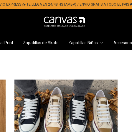
EXPRESS 🛵​ TE LLEGA EN 24/48 HS (AMBA) / ENVIO GRATIS A TODO EL PAIS 🚚
l Print
Zapatillas de Skate
Zapatillas Niños
Accesori